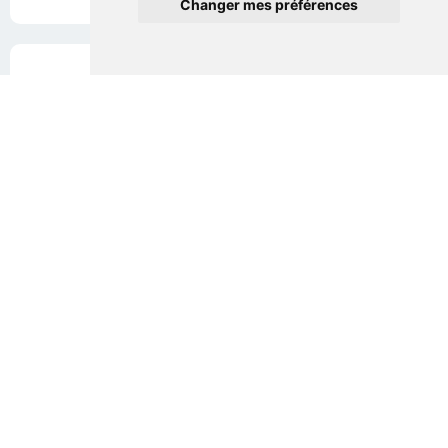
Changer mes préférences
Droit de la famille & Administration
de biens et de la personne
Médiation &