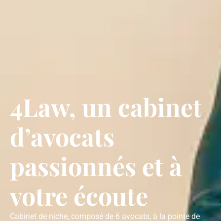
4Law, un cabinet
d’avocats
passionnés et à
votre écoute
Cabinet de niche, composé de 6 avocats, à la pointe de