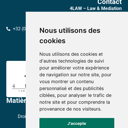
Contact
4LAW – Law & Mediation
Rue Defacqz, 78/10
1060 Bruxelles
+32 (0) 2 319 01 80
Nous utilisons des
cookies
Nous utilisons des cookies et
d'autres technologies de suivi
pour améliorer votre expérience
de navigation sur notre site, pour
vous montrer un contenu
personnalisé et des publicités
ciblées, pour analyser le trafic de
Matières
notre site et pour comprendre la
Droit immobilier
provenance de nos visiteurs.
Droit de la famille & administration de biens et de la
personne
J'accepte