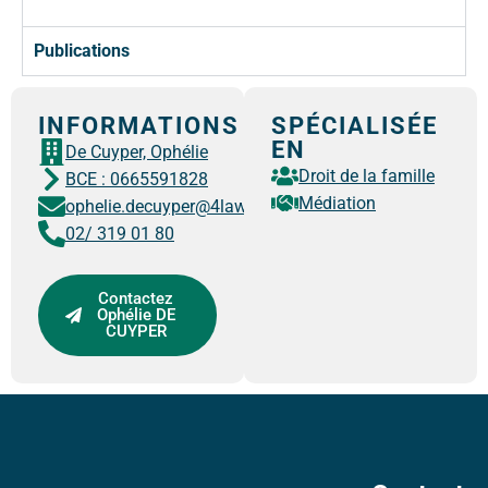
Publications
INFORMATIONS
SPÉCIALISÉE
EN
De Cuyper, Ophélie
Droit de la famille
BCE : 0665591828
Médiation
ophelie.decuyper@4law.be
02/ 319 01 80
Contactez
Ophélie DE
CUYPER