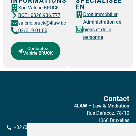
INFORMATIONS
SPÉCIALISÉE
EN
Sprl Valérie BRÜCK
Droit immobilier
BCE : 0826.936.777
Administration de
valerie.bruck@4law.be
biens et de la
02/319.01.80
personne
Contactez
Valérie BRÜCK
Contact
4LAW – Law & Mediation
Rue Defacqz, 78/10
1060 Bruxelles
+32 (0) 2 319 01 80