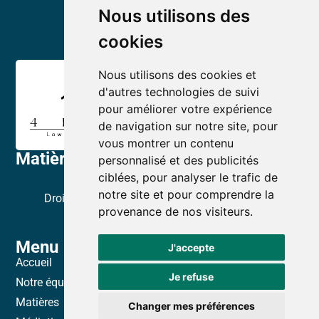
Nous utilisons des
cookies
Nous utilisons des cookies et
d'autres technologies de suivi
pour améliorer votre expérience
de navigation sur notre site, pour
vous montrer un contenu
Matières
personnalisé et des publicités
Droit immobilier
ciblées, pour analyser le trafic de
notre site et pour comprendre la
Droit de la famille & administration de biens et de la
provenance de nos visiteurs.
personne
Menu
J'accepte
Accueil
Je refuse
Notre équipe
Matières
Changer mes préférences